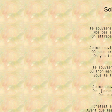
So
Te souviens
Nos pas s
On attrapa
Je me souvi
Où nous cr
On y a to
Te souvien
Où l'on man
Sous la l
Je me souv
Des jeunes
Des esc
C'était a
Avant que les