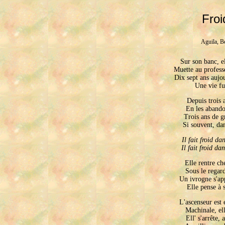
Froi
Aguila, B
Sur son banc, el
Muette au profess
Dix sept ans aujou
   Une vie fu
Depuis trois a
En les abandon
   Trois ans de g
Si souvent, dans
Il fait froid dan
Il fait froid dan
Elle rentre che
Sous le regard
   Un ivrogne s'app
Elle pense à s
L'ascenseur est e
   Machinale, ell
Ell' s'arrête, 