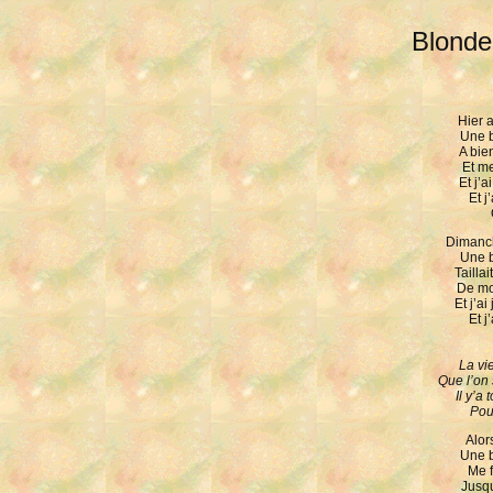
Blonde 
Hier a
Une b
A bie
Et me
Et j’
Et j
Dimanch
Une b
Taillai
De mo
Et j’a
Et j
La vie
Que l’on s
Il y’a
Pou
Alors
Une b
Me f
Jusqu