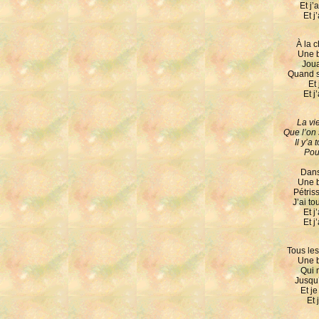
Et j’
Et j
À la 
Une b
Joua
Quand so
Et 
Et j
La vie
Que l’on s
Il y’a
Pou
Dans 
Une b
Pétris
J’ai to
Et j’
Et j
Tous les
Une b
Qui 
Jusqu’
Et je
Et 